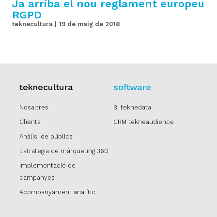
Ja arriba el nou reglament europeu
RGPD
contacte
teknecultura
19 de maig de 2018
teknecultura
software
Nosaltres
BI teknedata
Clients
CRM tekneaudience
Anàlisi de públics
Estratègia de màrqueting 360
Implementació de
campanyes
Acompanyament analític