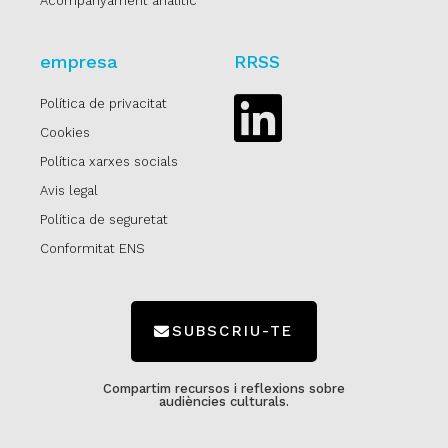
Acompanyament analític
empresa
RRSS
Política de privacitat
Linkedin
Cookies
Política xarxes socials
Avis legal
Política de seguretat
Conformitat ENS
SUBSCRIU-TE
Compartim recursos i reflexions sobre
audiències culturals.