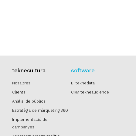
teknecultura
software
Nosaltres
BI teknedata
Clients
CRM tekneaudience
Anàlisi de públics
Estratègia de màrqueting 360
Implementació de
campanyes