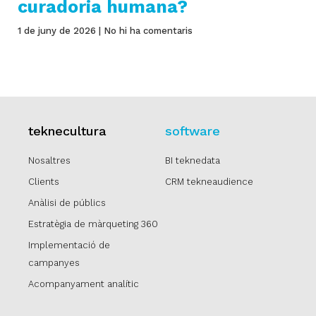
curadoria humana?
1 de juny de 2026
No hi ha comentaris
teknecultura
software
Nosaltres
BI teknedata
Clients
CRM tekneaudience
Anàlisi de públics
Estratègia de màrqueting 360
Implementació de
campanyes
Acompanyament analític