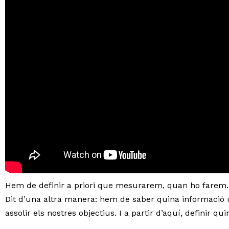
Hem de definir a priori que mesurarem, quan ho farem…
Dit d’una altra manera: hem de saber quina informació 
assolir els nostres objectius. I a partir d’aquí, definir q