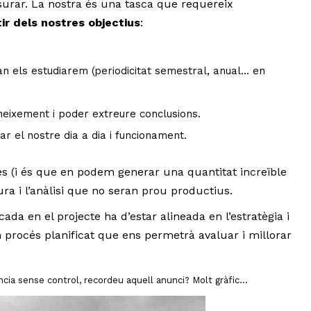
urar. La nostra és una tasca que requereix
rtir dels nostres objectius
:
 els estudiarem (periodicitat semestral, anual… en
neixement i poder extreure conclusions.
rar el nostre dia a dia i funcionament.
es (i és que en podem generar una quantitat increïble
ra i l’anàlisi que no seran prou productius.
ada en el projecte ha d’estar alineada en l’estratègia i
 procés planificat que ens permetrà avaluar i millorar
cia sense control, recordeu aquell anunci? Molt gràfic…