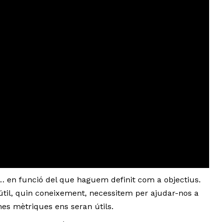
 en funció del que haguem definit com a objectius.
útil, quin coneixement, necessitem per ajudar-nos a
uines mètriques ens seran útils.