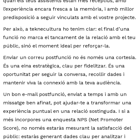
quan els teus assistents estan més receptius, amb
l’experiència encara fresca a la memòria, i amb millor
predisposició a seguir vinculats amb el vostre projecte.
Per això, a teknecultura ho tenim clar: el final d’una
funció no marca el tancament de la relació amb el teu
públic, sinó el moment ideal per reforçar-la.
Enviar un correu postfunció no és només una cortesia.
És una eina estratègica, clau per fidelitzar. És una
oportunitat per seguir la conversa, recollir dades i
mantenir viva la connexió amb la teva audiència.
Un bon e-mail postfunció, enviat a temps i amb un
missatge ben afinat, pot ajudar-te a transformar una
experiència puntual en una relació sostinguda. I si a
més incorpores una enquesta NPS (Net Promoter
Score), no només estaràs mesurant la satisfacció del
públic: estaràs generant dades clau per analitzar i