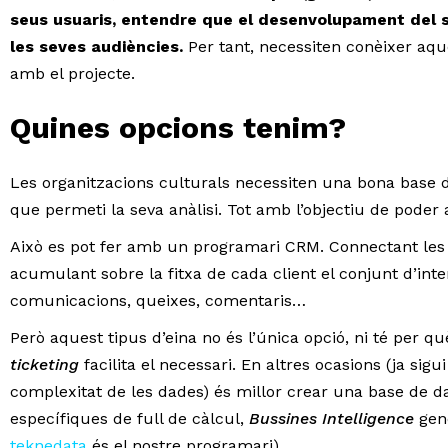
seus usuaris, entendre que el desenvolupament del 
les seves audiències.
Per tant, necessiten conèixer aque
amb el projecte.
Quines opcions tenim?
Les organitzacions culturals necessiten una bona base de
que permeti la seva anàlisi. Tot amb l’objectiu de poder
Això es pot fer amb un programari CRM. Connectant les 
acumulant sobre la fitxa de cada client el conjunt d’inte
comunicacions, queixes, comentaris…
Però aquest tipus d’eina no és l’única opció, ni té per 
ticketing
facilita el necessari. En altres ocasions (ja sigu
complexitat de les dades) és millor crear una base de da
específiques de full de càlcul,
Bussines Intelligence
gen
teknedata
és el nostre programari).