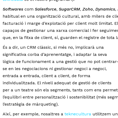
Softwares
com
Salesforce
,
SugarCRM
,
Zoho
,
Dynamics
,
habitual en una organització cultural, amb milers de cl
facturació i marge d’explotació per client molt limitat.
capaços de gestionar una xarxa comercial i fer seguimen
que, en la fitxa de client, sí, guarden el registre de tota
És a dir, un CRM clàssic, si més no, implicarà una
significativa corba d’aprenentatge, i adaptar la seva
lògica de funcionament a una gestió que no pot centrar
se en les negociacions ni gestionar negoci a negoci,
entrada a entrada, client a client, de forma
individualitzada. El nivell adequat de gestió de clients
per a un teatre són els segments, tants com ens permet
l’equilibri entre personalització i sostenibilitat (més se
l’estratègia de màrqueting).
Així, per exemple, nosaltres a
teknecultura
utilitzem un