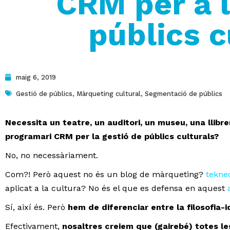
CRM per a l
públics c
maig 6, 2019
Gestió de públics
,
Màrqueting cultural
,
Segmentació de públics
Necessita un teatre, un auditori, un museu, una llibrer
programari CRM per la gestió de públics culturals?
No, no necessàriament.
Com?! Però aquest no és un blog de màrqueting?
tekne
aplicat a la cultura? No és el que es defensa en aquest
Sí, així és. Però
hem de diferenciar entre la filosofia
Efectivament,
nosaltres creiem que (gairebé) totes le