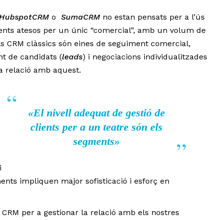
HubspotCRM
o
SumaCRM
no estan pensats per a l’ús
ients atesos per un únic “comercial”, amb un volum de
 Els CRM clàssics són eines de seguiment comercial,
t de candidats (
leads
) i negociacions individualitzades
 la relació amb aquest.
«El nivell adequat de gestió de
-
clients per a un teatre són els
segments»
i
gments impliquen major sofisticació i esforç en
 CRM per a gestionar la relació amb els nostres