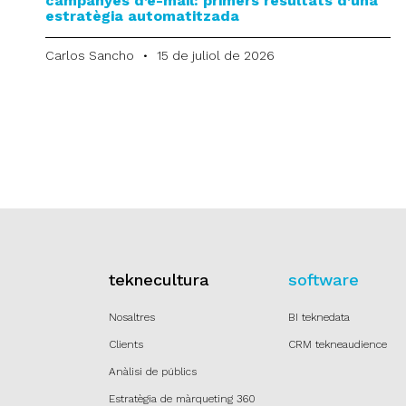
campanyes d’e-mail: primers resultats d’una
estratègia automatitzada
Carlos Sancho
15 de juliol de 2026
teknecultura
software
Nosaltres
BI teknedata
Clients
CRM tekneaudience
Anàlisi de públics
Estratègia de màrqueting 360