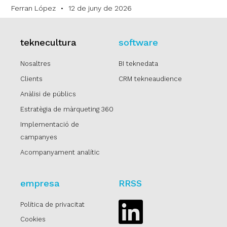
Ferran López
12 de juny de 2026
teknecultura
software
Nosaltres
BI teknedata
Clients
CRM tekneaudience
Anàlisi de públics
Estratègia de màrqueting 360
Implementació de
campanyes
Acompanyament analític
empresa
RRSS
Política de privacitat
Linkedin
Cookies