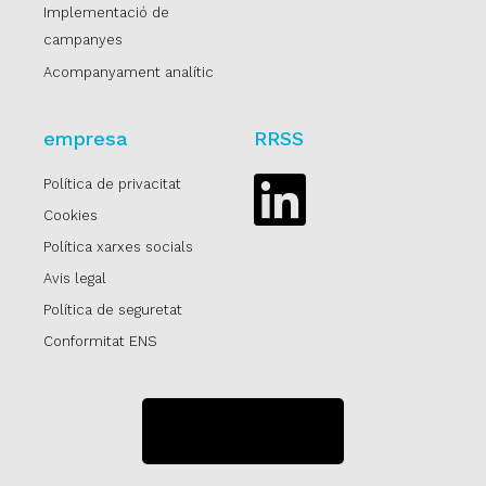
Implementació de
campanyes
Acompanyament analític
empresa
RRSS
Política de privacitat
Linkedin
Cookies
Política xarxes socials
Avis legal
Política de seguretat
Conformitat ENS
SUBSCRIU-TE