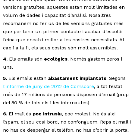
versions gratuïtes, aquestes estan molt limitades en
volum de dades i capacitat d’anàlisi. Nosaltres
recomanem no fer ús de les versions gratuïtes més
que per tenir un primer contacte i acabar d’escollir
l’eina que encaixi millor a les nostres necessitats. Al
cap i a la fi, els seus costos són molt assumibles.
4.
Els emails són
ecològics
. Només gastem zeros i
uns.
5.
Els emails estan
abastament implantats
. Segons
l’informe de juny de 2012 de Comscore
, a tot l’estat
més de 17 milions de persones disposen d’email (prop
del 80 % de tots els i les internautes).
6.
El mail és
poc intrusiu
, poc molest. No és així
l’spam, el seu cosí bord, no confonguem. Reps el mail i
no has de despenjar el telèfon, no has d’obrir la porta,