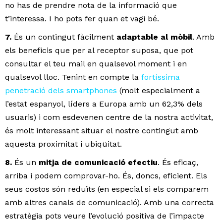
no has de prendre nota de la informació que
t’interessa. I ho pots fer quan et vagi bé.
7.
És un contingut fàcilment
adaptable al mòbil
. Amb
els beneficis que per al receptor suposa, que pot
consultar el teu mail en qualsevol moment i en
qualsevol lloc. Tenint en compte la
fortíssima
penetració dels smartphones
(molt especialment a
l’estat espanyol, líders a Europa amb un 62,3% dels
usuaris) i com esdevenen centre de la nostra activitat,
és molt interessant situar el nostre contingut amb
aquesta proximitat i ubiqüitat.
8.
És un
mitja de comunicació efectiu
. És eficaç,
arriba i podem comprovar-ho. És, doncs, eficient. Els
seus costos són reduïts (en especial si els comparem
amb altres canals de comunicació). Amb una correcta
estratègia pots veure l’evolució positiva de l’impacte