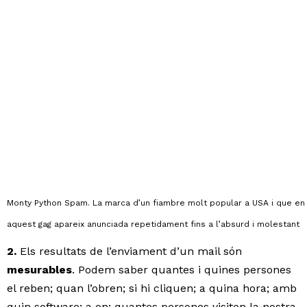
Monty Python Spam. La marca d’un fiambre molt popular a USA i que en
aquest gag apareix anunciada repetidament fins a l’absurd i molestant
2.
Els resultats de l’enviament d’un mail són
mesurables
. Podem saber quantes i quines persones
el reben; quan l’obren; si hi cliquen; a quina hora; amb
quin software; a on; quantes persones visiten la nostra