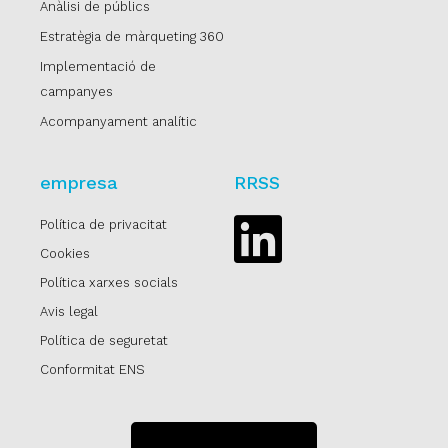
Anàlisi de públics
Estratègia de màrqueting 360
Implementació de
campanyes
Acompanyament analític
empresa
RRSS
Política de privacitat
Linkedin
Cookies
Política xarxes socials
Avis legal
Política de seguretat
Conformitat ENS