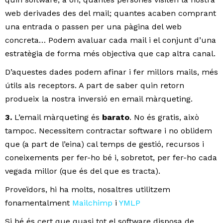
web derivades des del mail; quantes acaben comprant
una entrada o passen per una pàgina del web
concreta… Podem avaluar cada mail i el conjunt d’una
estratègia de forma més objectiva que cap altra canal.
D’aquestes dades podem afinar i fer millors mails, més
útils als receptors. A part de saber quin retorn
produeix la nostra inversió en email màrqueting.
3.
L’email màrqueting és
barato
. No és gratis, això
tampoc. Necessitem contractar software i no oblidem
que (a part de l’eina) cal temps de gestió, recursos i
coneixements per fer-ho bé i, sobretot, per fer-ho cada
vegada millor (que és del que es tracta).
Proveïdors, hi ha molts, nosaltres utilitzem
fonamentalment
Mailchimp
i
YMLP
Si bé és cert que quasi tot el software disposa de