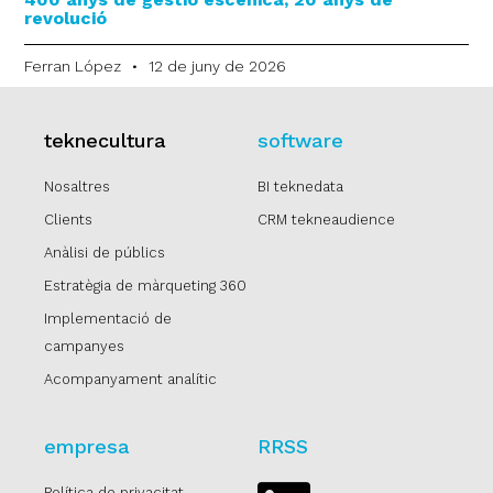
revolució
Ferran López
12 de juny de 2026
teknecultura
software
Nosaltres
BI teknedata
Clients
CRM tekneaudience
Anàlisi de públics
Estratègia de màrqueting 360
Implementació de
campanyes
Acompanyament analític
empresa
RRSS
Política de privacitat