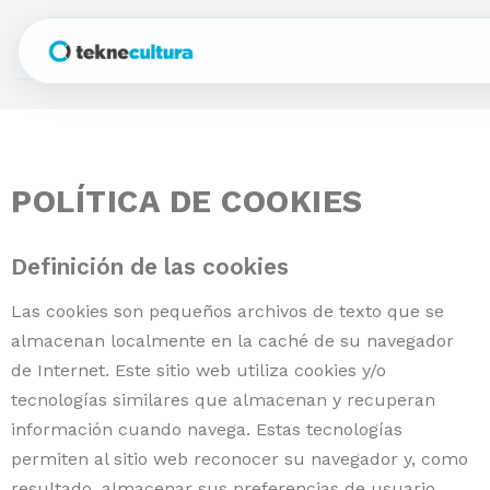
servicios
software
Análisis de públicos
POLÍTICA DE COOKIES
casos de éxito
BI teknedata
Estrategia de marketing 360
Definición de las cookies
clientes
Teatro de la Abadía
CRM tekneaudience
Implementación de campañas
Las cookies son pequeños archivos de texto que se
CCCB
Acompañamiento analítico
nosotros
almacenan localmente en la caché de su navegador
de Internet. Este sitio web utiliza cookies y/o
Festival Grec
blog
tecnologías similares que almacenan y recuperan
información cuando navega. Estas tecnologías
Teatro de la Maestranza
/
permiten al sitio web reconocer su navegador y, como
ES
CAT
resultado, almacenar sus preferencias de usuario.