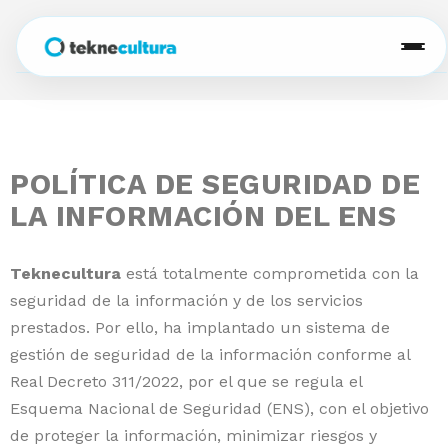
+
servicios
+
software
Análisis de públicos
POLÍTICA DE SEGURIDAD DE
+
casos de éxito
BI teknedata
Estrategia de marketing 360
LA INFORMACIÓN DEL ENS
clientes
Teatro de la Abadía
CRM tekneaudience
Implementación de campañas
Teknecultura
está totalmente comprometida con la
seguridad de la información y de los servicios
CCCB
Acompañamiento analítico
nosotros
prestados. Por ello, ha implantado un sistema de
gestión de seguridad de la información conforme al
Festival Grec
blog
Real Decreto 311/2022, por el que se regula el
Esquema Nacional de Seguridad (ENS), con el objetivo
Teatro de la Maestranza
/
ES
CAT
de proteger la información, minimizar riesgos y