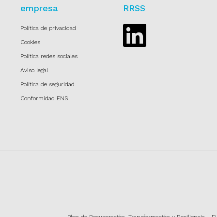
empresa
RRSS
Política de privacidad
Linkedin
Cookies
Política redes sociales
Aviso legal
Política de seguridad
Conformidad ENS
Plan de Recuperación, Transformación y Resiliencia - F