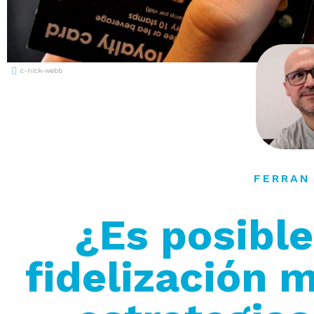
c-nick-webb
FERRAN
¿Es posible
fidelización m