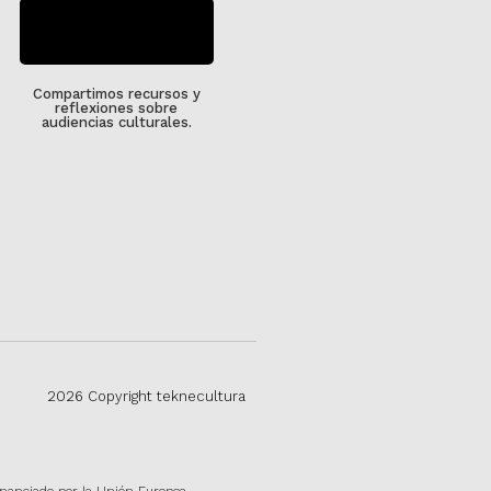
SUSCRÍBETE
Compartimos recursos y
reflexiones sobre
audiencias culturales.
2026 Copyright teknecultura
inanciado por la Unión Europea –